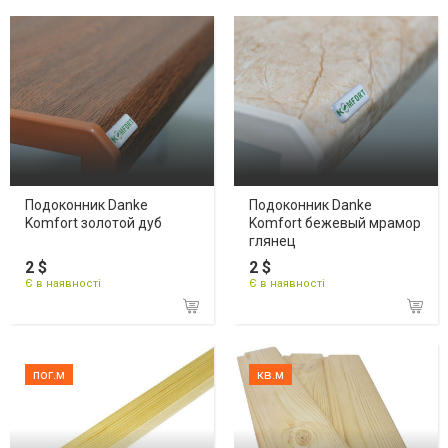
Подоконник Danke
Подоконник Danke
Komfort золотой дуб
Komfort бежевый мрамор
глянец
2 $
2 $
Є в наявності
Є в наявності
пог.м
кв.м