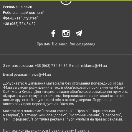
Реклама на сайті
Робота в нашій компанії
Франшиза "CitySites"
+38 (063) 734-84-32
Про нас
Контакти
Автори проєкту
З питань реклами: +38 (063) 734-84-32. E-mail:
reklama@44.ua
E-mail редакції:
news@44.ua
Допускається цитування матеріалів без отримання попередньої згоди
44.ua за умови розміщення в тексті обов'язкового посилання на 44.ua -
Сайт міста Києва. Для інтернет-видань обов'язкове розміщення прямого,
відкритого для пошукових систем гіперпосилання на цитовані статті не
нижче другого абзацу в тексті або в якості джерела. Порушення
виняткових прав переслідується Законом.
Матеріали з плашками "Новини компаній", "Промо", "Партнерський
матеріал", "Партнерський спецпроєкт", "Політичні новини", "Пресреліз",
"PR", "Офіційно", "Політична реклама" публікуються на правах реклами.
Політика конфіденційності
Правила сайту
Правила