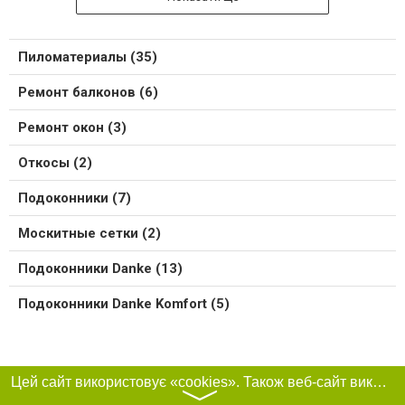
Пиломатериалы (35)
Ремонт балконов (6)
Ремонт окон (3)
Откосы (2)
Подоконники (7)
Москитные сетки (2)
Подоконники Danke (13)
Подоконники Danke Komfort (5)
Цей сайт використовує «cookies». Також веб-сайт використовує інтернет-сервіс для збору технічних даних стосовно відвідувачів з метою отримання маркетингової та статистичної інформації. Умови обробки даних відвідувачів сайту див.
〉