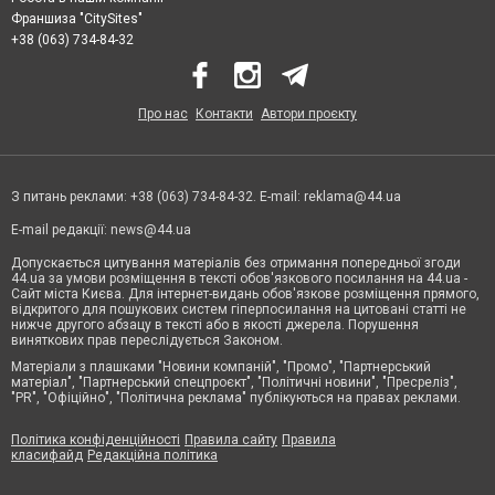
Франшиза "CitySites"
+38 (063) 734-84-32
Про нас
Контакти
Автори проєкту
З питань реклами: +38 (063) 734-84-32. E-mail:
reklama@44.ua
E-mail редакції:
news@44.ua
Допускається цитування матеріалів без отримання попередньої згоди
44.ua за умови розміщення в тексті обов'язкового посилання на 44.ua -
Сайт міста Києва. Для інтернет-видань обов'язкове розміщення прямого,
відкритого для пошукових систем гіперпосилання на цитовані статті не
нижче другого абзацу в тексті або в якості джерела. Порушення
виняткових прав переслідується Законом.
Матеріали з плашками "Новини компаній", "Промо", "Партнерський
матеріал", "Партнерський спецпроєкт", "Політичні новини", "Пресреліз",
"PR", "Офіційно", "Політична реклама" публікуються на правах реклами.
Політика конфіденційності
Правила сайту
Правила
класифайд
Редакційна політика