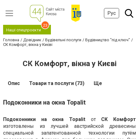
Рус
23
Наші спецпроєкти
Головна
Довідник
Будівельні послуги
Будівництво "під ключ"
СК Комфорт, вікна у Києві
СК Комфорт, вікна у Києві
Опис
Товари та послуги (73)
Ще
Подоконники на окна Topalit
Подоконники на окна Topalit
от
СК Комфорт
изготовлены из лучшей австрийской древесины
специальной запатентованной технологии путём